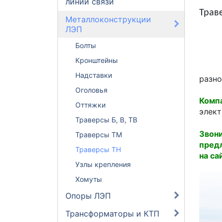
линии связи
Трав
Металлоконструкции
ЛЭП
Болты
Кронштейны
Надставки
разно
Оголовья
Комп
Оттяжки
элект
Траверсы Б, В, ТВ
Звон
Траверсы ТМ
предл
Траверсы ТН
на са
Узлы крепления
Хомуты
Опоры ЛЭП
Трансформаторы и КТП