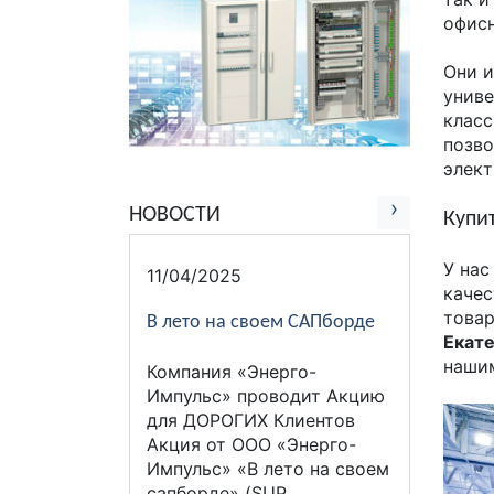
офисн
Они и
униве
класс
позво
элект
›
НОВОСТИ
Купи
У нас
11/04/2025
качес
това
В лето на своем САПборде
Екат
нашим
Компания «Энерго-
Импульс» проводит Акцию
для ДОРОГИХ Клиентов
Акция от ООО «Энерго-
Импульс» «В лето на своем
сапборде» (SUP