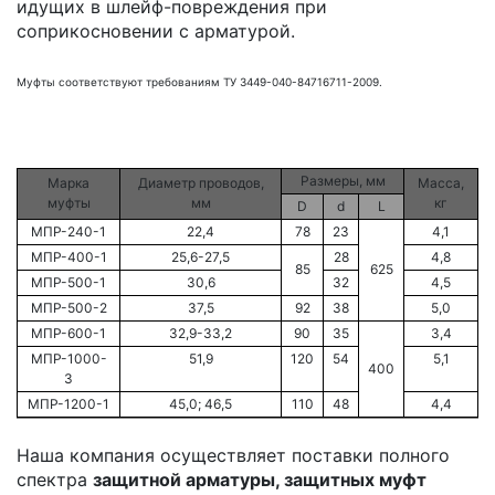
идущих в шлейф-повреждения при
соприкосновении с арматурой.
Муфты соответствуют требованиям ТУ 3449-040-84716711-2009.
Размеры, мм
Марка
Диаметр проводов,
Масса,
муфты
мм
кг
D
d
L
МПР-240-1
22,4
78
23
4,1
МПР-400-1
25,6-27,5
28
4,8
85
625
МПР-500-1
30,6
32
4,5
МПР-500-2
37,5
92
38
5,0
МПР-600-1
32,9-33,2
90
35
3,4
МПР-1000-
51,9
120
54
5,1
400
3
МПР-1200-1
45,0; 46,5
110
48
4,4
Наша компания осуществляет поставки полного
спектра
защитной арматуры, защитных муфт