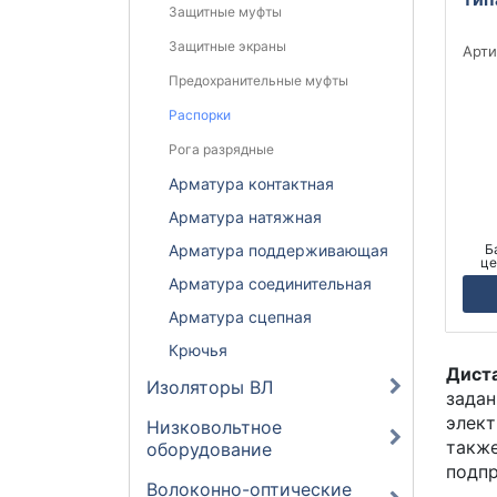
Защитные муфты
Защитные экраны
Арти
Предохранительные муфты
Распорки
Рога разрядные
Арматура контактная
Арматура натяжная
Б
Арматура поддерживающая
це
Арматура соединительная
Арматура сцепная
Крючья
Дист
Изоляторы ВЛ
задан
элект
Низковольтное
также
оборудование
подпр
Волоконно-оптические