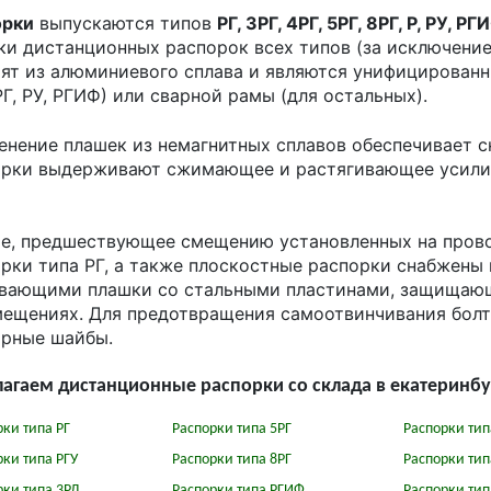
орки
выпускаются типов
РГ, ЗРГ, 4РГ, 5РГ, 8РГ, Р, РУ, РГ
и дистанционных распорок всех типов (за исключение
ят из алюминиевого сплава и являются унифицированн
РГ, РУ, РГИФ) или сварной рамы (для остальных).
нение плашек из немагнитных сплавов обеспечивает с
рки выдерживают сжимающее и растягивающее усилие 
е, предшествующее смещению установленных на прово
рки типа РГ, а также плоскостные распорки снабжен
ивающими плашки со стальными пластинами, защищающ
ещениях. Для предотвращения самоотвинчивания болт
орные шайбы.
агаем дистанционные распорки со склада в екатеринбу
рки типа РГ
Распорки типа 5РГ
Распорки тип
рки типа РГУ
Распорки типа 8РГ
Распорки тип
рки типа 3РД
Распорки типа РГИФ
Распорки тип