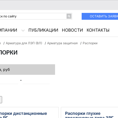
ОСТАВИТЬ ЗАЯВ
МПАНИИ
ПУБЛИКАЦИИ
НОВОСТИ
КОНТАКТЫ
я
/
Арматура для ЛЭП (ВЛ)
/
Арматура защитная
/
Распорки
ПОРКИ
, руб
порки дистанционные
Распорки глухие
а РГ
трехлучевые типа 3РГ