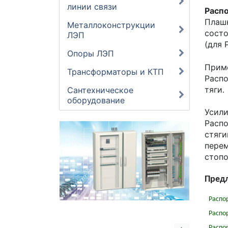
линии связи
Расп
Плашк
Металлоконструкции
состо
ЛЭП
(для 
Опоры ЛЭП
Приме
Трансформаторы и КТП
Распо
тяги.
Сантехническое
оборудование
Усили
Распо
стяг
перем
стоп
Предл
Распо
Распо
Распо