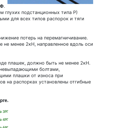
ИФ
.
м глухих подстанционных типа Р)
ыми для всех типов распорок и тяги
нижение потерь на перемагничивание.
не менее 2кН, направленное вдоль оси
де плашек, должно быть не менее 2кН.
ы невыпадающими болтами,
ими плашки от износа при
ов на распорках установлены отгибные
рге.
а 3РГ
а 4РГ
а 6РГ