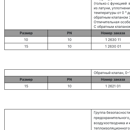
(только с функцией 
из латуни, уплотнен
температуры от 0 ° д
обратным клапаном 3/
Отличительная особ
С обратным клапано
Размер
PN
Номер заказа
10
10
1 2630 11
15
10
1 2630 01
Обратный клапан, 0–1
Размер
PN
Номер заказа
15
10
1 2621 01
Группа безопасности
предохранительного,
воздухоотводчика и 
теплоизоляционного, 