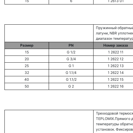
15
6
1 2613 01
Пружинный обратный
латуни, NBR уплотнен
диапазон температуры
Размер
PN
Номер заказа
15
G 1/2
1 2622 11
20
G 3/4
1 2622 12
25
G 1
1 2622 13
32
G 1.1/4
1 2622 14
40
G 1.1/2
1 2622 15
50
G 2
1 2622 16
Трехходовой термос
TEPLOMIX.Прямого д
температуры обратн
установок. Фиксиро