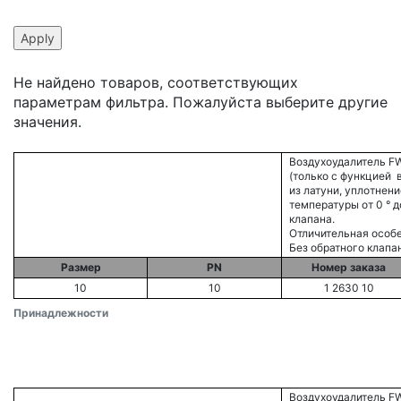
Не найдено товаров, соответствующих
параметрам фильтра. Пожалуйста выберите другие
значения.
Воздухоудалитель F
(только с функцией 
из латуни, уплотнен
температуры от 0 ° д
клапана.
Отличительная особ
Без обратного клапа
Размер
PN
Номер заказа
10
10
1 2630 10
Принадлежности
Воздухоудалитель F