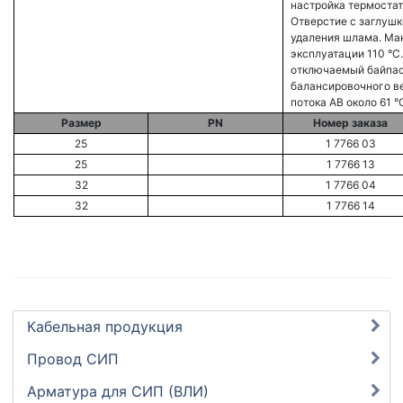
настройка термостат
Отверстие с заглушк
удаления шлама. Мак
эксплуатации 110 °С.
отключаемый байпас
балансировочного ве
потока АВ около 61 °С
Размер
PN
Номер заказа
25
1 7766 03
25
1 7766 13
32
1 7766 04
32
1 7766 14
Кабельная продукция
Провод СИП
Арматура для СИП (ВЛИ)