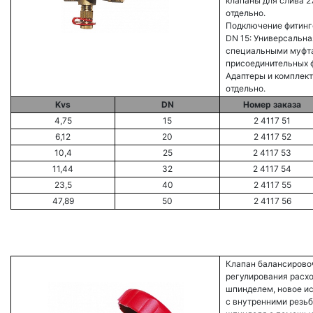
клапаны для слива 
отдельно.
Подключение фитинг
DN 15: Универсальна
специальными муфта
присоединительных 
Адаптеры и комплек
отдельно.
Kvs
DN
Номер заказа
4,75
15
2 4117 51
6,12
20
2 4117 52
10,4
25
2 4117 53
11,44
32
2 4117 54
23,5
40
2 4117 55
47,89
50
2 4117 56
Клапан балансиров
регулирования расхо
шпинделем, новое ис
с внутренними резьб