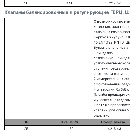
20
3.90
1 7217 52
Клапаны балансировочные и регулирующие ГЕРЦ, 
С возможностью изм
давления, фланцево
прямой, с измерите
Корпус из чугуна GJ
по EN 1092, PN 16. Ц
Букса клапана из ла
шпинделем.
Уплотнение шпиндел
уплотнительных кол
ступени предварител
счетчика маховичка
2 измерительных кла
вмонтированны рядо
4 отверстия Rp 3/8 
Пломба предваритель
и указатель предвар
1 6517 05 прилагают
клапаны для слива 
отдельно.
DN
Kvs, м3/ч
Номер заказа
25
11,53
1 4218 43