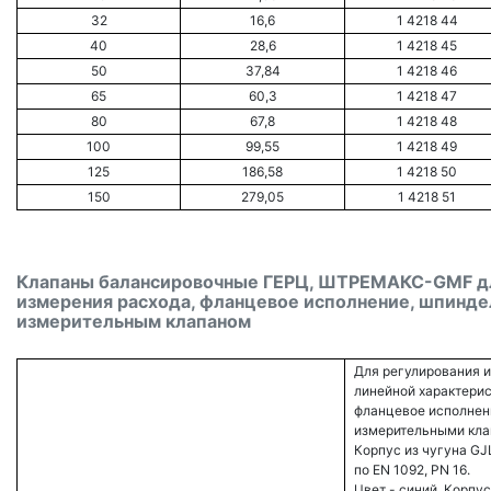
32
16,6
1 4218 44
40
28,6
1 4218 45
50
37,84
1 4218 46
65
60,3
1 4218 47
80
67,8
1 4218 48
100
99,55
1 4218 49
125
186,58
1 4218 50
150
279,05
1 4218 51
Клапаны балансировочные ГЕРЦ, ШТРЕМАКС-GMF дл
измерения расхода, фланцевое исполнение, шпиндел
измерительным клапаном
Для регулирования и
линейной характерис
фланцевое исполнени
измерительными кл
Корпус из чугуна GJ
по EN 1092, PN 16.
Цвет - синий. Корпус