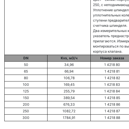
250, с неподнимаю
Уплотнение шпиндел
уплотнительных кол
ступени предварител
счетчика шпинделя.
Два измерительных к
указатель преднастр
прилагаются. Измер
монтироваться по вы
корпуса клапана.
DN
Kvs, м3/ч
Номер заказа
50
34,96
1 4218 80
65
66,94
1 4218 81
80
106,78
1 4218 82
100
169,45
1 4218 83
125
255,79
1 4218 84
150
389,54
1 4218 85
200
676,33
1 4218 86
250
1082,72
1 4218 87
300
1784,91
1 4218 88