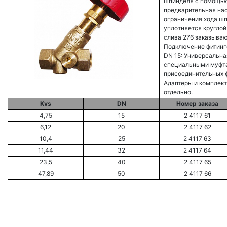
шпинделя с помощью
предварительная на
ограничения хода шп
уплотняется круглой
слива 276 заказываю
Подключение фитинг
DN 15: Универсальна
специальными муфта
присоединительных 
Адаптеры и комплек
отдельно.
Kvs
DN
Номер заказа
4,75
15
2 4117 61
6,12
20
2 4117 62
10,4
25
2 4117 63
11,44
32
2 4117 64
23,5
40
2 4117 65
47,89
50
2 4117 66