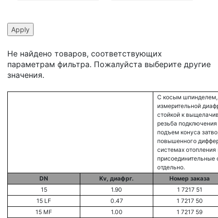
Не найдено товаров, соответствующих
параметрам фильтра. Пожалуйста выберите другие
значения.
C косым шпинделем,
измерительной диафр
стойкой к выщелачив
резьба подключения п
подъем конуса затвор
повышенного диффер
системах отопления 
присоединительные 
отдельно.
DN
Kv, диафрг.
Номер заказа
15
1.90
1 7217 51
15 LF
0.47
1 7217 50
15 MF
1.00
1 7217 59