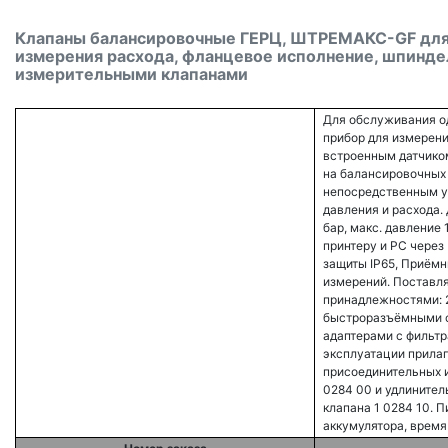
Клапаны балансировочные ГЕРЦ, ШТРЕМАКС-GF для 
измерения расхода, фланцевое исполнение, шпиндел
измерительными клапанами
Для обслуживания о
прибор для измерени
встроенным датчико
на балансировочных 
непосредственным у
давления и расхода.
бар, макс. давление 
принтеру и PC через
защиты IP65, Приёмн
измерений. Поставля
принадлежностями: 
быстроразъёмными 
адаптерами с фильтр
эксплуатации прилаг
присоединительных и
0284 00 и удлинител
клапана 1 0284 10. Пи
аккумулятора, время